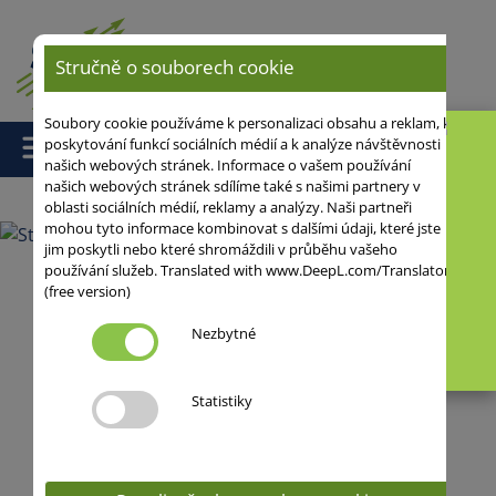
Stručně o souborech cookie
Soubory cookie používáme k personalizaci obsahu a reklam, k
poskytování funkcí sociálních médií a k analýze návštěvnosti
našich webových stránek. Informace o vašem používání
našich webových stránek sdílíme také s našimi partnery v
oblasti sociálních médií, reklamy a analýzy. Naši partneři
mohou tyto informace kombinovat s dalšími údaji, které jste
JOHNSON
Krm
jim poskytli nebo které shromáždili v průběhu vašeho
používání služeb. Translated with www.DeepL.com/Translator
(free version)
Pšenice ozimá
Nezbytné
krmná pšenice
Stvořen pro špičkové výnosy a nejvyšší
přírůstky.
Statistiky
více informací