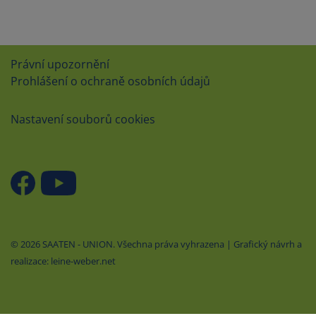
Právní upozornění
Prohlášení o ochraně osobních údajů
Nastavení souborů cookies
© 2026 SAATEN - UNION. Všechna práva vyhrazena | Grafický návrh a
realizace: leine-weber.net