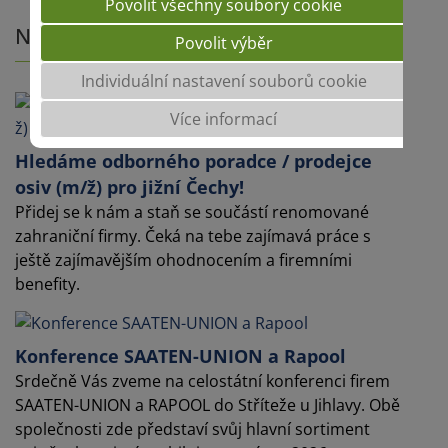
Povolit všechny soubory cookie
Novinky
Povolit výběr
Individuální nastavení souborů cookie
Více informací
Hledáme odborného poradce / prodejce
osiv (m/ž) pro jižní Čechy!
Přidej se k nám a staň se součástí renomované
zahraniční firmy. Čeká na tebe zajímavá práce s
ještě zajímavějším ohodnocením a firemními
benefity.
Konference SAATEN-UNION a Rapool
Srdečně Vás zveme na celostátní konferenci firem
SAATEN-UNION a RAPOOL do Stříteže u Jihlavy. Obě
společnosti zde představí svůj hlavní sortiment