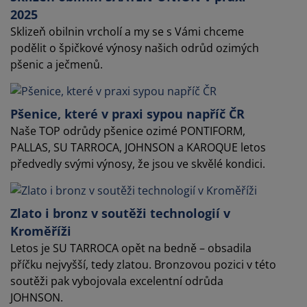
2025
Sklizeň obilnin vrcholí a my se s Vámi chceme
podělit o špičkové výnosy našich odrůd ozimých
pšenic a ječmenů.
Pšenice, které v praxi sypou napříč ČR
Naše TOP odrůdy pšenice ozimé PONTIFORM,
PALLAS, SU TARROCA, JOHNSON a KAROQUE letos
předvedly svými výnosy, že jsou ve skvělé kondici.
Zlato i bronz v soutěži technologií v
Kroměříži
Letos je SU TARROCA opět na bedně – obsadila
příčku nejvyšší, tedy zlatou. Bronzovou pozici v této
soutěži pak vybojovala excelentní odrůda
JOHNSON.