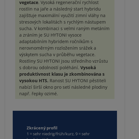
vegetace
. Vysoká regenerační rychlost
rostlin na jaře a následný start hybridu
zajišťuje maximální využití zimní vláhy na
stresových lokalitách s rychlým nástupem
sucha. V kombinaci s velmi raným metáním
a zráním je SU HYTONI vysoce
adaptabilním hybridem ročníkům s
nerovnoměrným rozložením srážek a
výskytem sucha v průběhu vegetace.
Rostliny SU HYTONI jsou středního vzrůstu
s dobrou odolností poléhání.
Vysoká
produktivnost klasu je zkombinována s
vysokou HTS.
Ranost SU HYTONI pěstiteli
nabízí širší okno pro setí následné plodiny
např. řepky ozimé.
Zkrácený profil
1 = sehr niedrig/früh/kurz, 9 = sehr