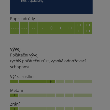
hoch/spät/lang
Popis odrůdy
+ +
+ +
- - - -
- - -
- -
-
0
+
+ +
+
+ +
Vývoj
Počáteční vývoj
rychlý počáteční růst, vysoká odnožovací
schopnost
Výška rostlin
5
Metání
1
Zrání
1