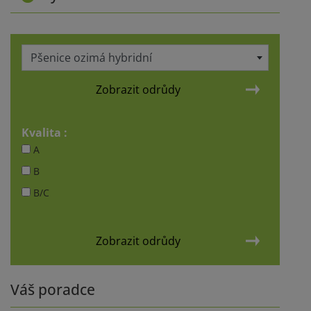
Pšenice ozimá hybridní
Zobrazit odrůdy
Kvalita :
A
B
B/C
Zobrazit odrůdy
Váš poradce