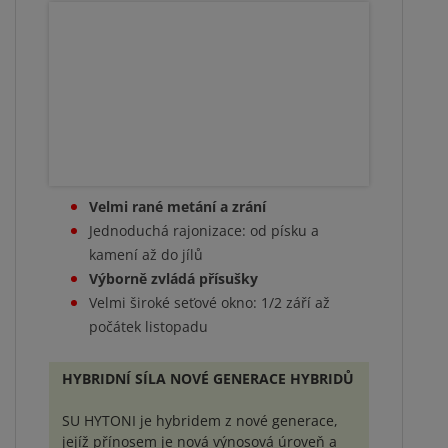
Velmi rané metání a zrání
Jednoduchá rajonizace: od písku a
kamení až do jílů
Výborně zvládá přísušky
Velmi široké seťové okno: 1/2 září až
počátek listopadu
HYBRIDNÍ SÍLA NOVÉ GENERACE HYBRIDŮ
SU HYTONI je hybridem z nové generace,
jejíž přínosem je nová výnosová úroveň a