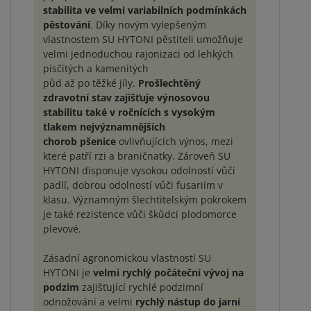
stabilita ve velmi variabilních podmínkách
pěstování
. Díky novým vylepšeným
vlastnostem SU HYTONI pěstiteli umožňuje
velmi jednoduchou rajonizaci od lehkých
písčitých a kamenitých
půd až po těžké jíly.
Prošlechtěný
zdravotní stav zajišťuje výnosovou
stabilitu také v ročnících s vysokým
tlakem nejvýznamnějších
chorob pšenice
ovlivňujících výnos, mezi
které patří rzi a braničnatky. Zároveň SU
HYTONI disponuje vysokou odolností vůči
padlí, dobrou odolností vůči fusariím v
klasu. Významným šlechtitelským pokrokem
je také rezistence vůči škůdci plodomorce
plevové.
Zásadní agronomickou vlastností SU
HYTONI je
velmi rychlý počáteční vývoj na
podzim
zajišťující rychlé podzimní
odnožování a velmi
rychlý nástup do jarní