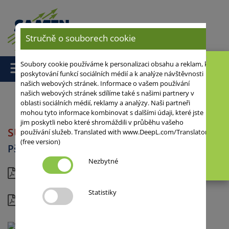
Stručně o souborech cookie
Soubory cookie používáme k personalizaci obsahu a reklam, k
poskytování funkcí sociálních médií a k analýze návštěvnosti
našich webových stránek. Informace o vašem používání
našich webových stránek sdílíme také s našimi partnery v
oblasti sociálních médií, reklamy a analýzy. Naši partneři
mohou tyto informace kombinovat s dalšími údaji, které jste
Domů
/
Pšenice
/
Pšenice ozimá hybridní
/ SU HYTONI
jim poskytli nebo které shromáždili v průběhu vašeho
SU HYTONI
používání služeb. Translated with www.DeepL.com/Translator
B/C
(free version)
Pšenice ozimá hybridní
Nezbytné
Aktuální list
Statistiky
Kompletní informace