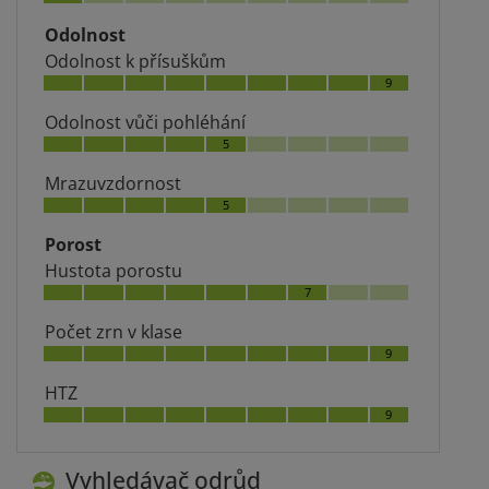
Odolnost
Odolnost k přísuškům
9
Odolnost vůči pohléhání
5
Mrazuvzdornost
5
Porost
Hustota porostu
7
Počet zrn v klase
9
HTZ
9
Vyhledávač odrůd