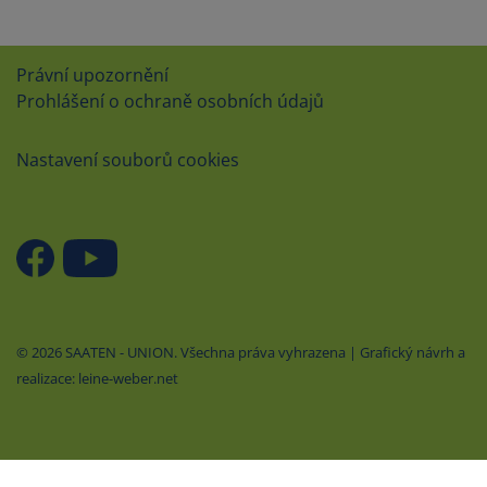
Právní upozornění
Prohlášení o ochraně osobních údajů
Nastavení souborů cookies
© 2026 SAATEN - UNION. Všechna práva vyhrazena | Grafický návrh a
realizace: leine-weber.net