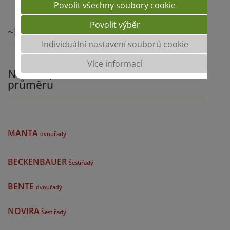
Povolit všechny soubory cookie
Povolit výběr
~kultura~
Individuální nastavení souborů cookie
Více informací
Naše doporučení v celostátním
průměru
MANTA
dvouřadý
BECKENBAUER
Šestiřadý
BENTE
dvouřadý
NOVIRA
Šestiřadý