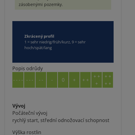
zásobenými pozemky.
Zkrácený profil
1 = sehr niedrig/früh/kurz, 9 = sehr
hoch/spät/lang
Popis odrůdy
+ +
+ +
- - - -
- - -
- -
-
0
+
+ +
+
+ +
Vývoj
Počáteční vývoj
rychlý start, střední odnožovací schopnost
Výška rostlin