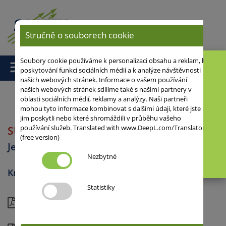
Stručně o souborech cookie
Soubory cookie používáme k personalizaci obsahu a reklam, k
poskytování funkcí sociálních médií a k analýze návštěvnosti
našich webových stránek. Informace o vašem používání
našich webových stránek sdílíme také s našimi partnery v
oblasti sociálních médií, reklamy a analýzy. Naši partneři
mohou tyto informace kombinovat s dalšími údaji, které jste
Domů
/
Ječmen
/
Ječmen ozimý
/ SU ELLEN
jim poskytli nebo které shromáždili v průběhu vašeho
používání služeb. Translated with www.DeepL.com/Translator
SU ELLEN
Šestiřadý
(free version)
Ječmen ozimý
Nezbytné
Krmný ječmen
Statistiky
Aktuální list