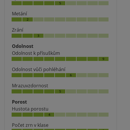
5
Metání
2
Zrání
3
Odolnost
Odolnost k přísuškům
9
Odolnost vůči pohléhání
6
Mrazuvzdornost
5
Porost
Hustota porostu
4
Počet zrn v klase