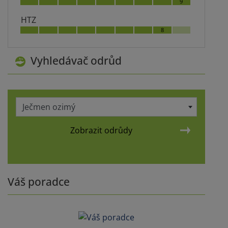
9
HTZ
8
Vyhledávač odrůd
Ječmen ozimý
Zobrazit odrůdy
Váš poradce