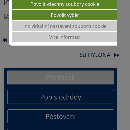
Kompletní informace
Povolit všechny soubory cookie
Povolit výběr
Individuální nastavení souborů cookie
Více informací
SENSATION
SU HYLONA
Přednosti
Popis odrůdy
Pěstování