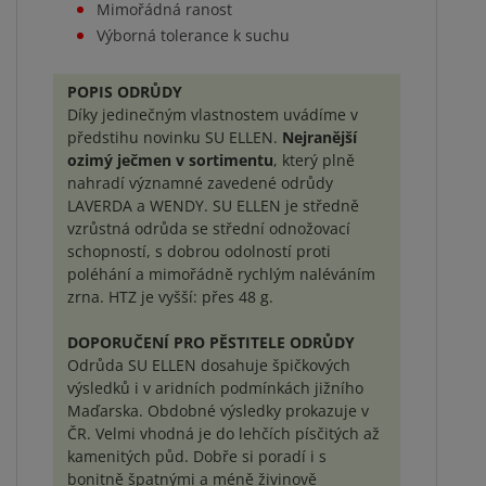
Mimořádná ranost
Výborná tolerance k suchu
POPIS ODRŮDY
Díky jedinečným vlastnostem uvádíme v
předstihu novinku SU ELLEN.
Nejranější
ozimý ječmen v sortimentu
, který plně
nahradí významné zavedené odrůdy
LAVERDA a WENDY. SU ELLEN je středně
vzrůstná odrůda se střední odnožovací
schopností, s dobrou odolností proti
poléhání a mimořádně rychlým naléváním
zrna. HTZ je vyšší: přes 48 g.
DOPORUČENÍ PRO PĚSTITELE ODRŮDY
Odrůda SU ELLEN dosahuje špičkových
výsledků i v aridních podmínkách jižního
Maďarska. Obdobné výsledky prokazuje v
ČR. Velmi vhodná je do lehčích písčitých až
kamenitých půd. Dobře si poradí i s
bonitně špatnými a méně živinově