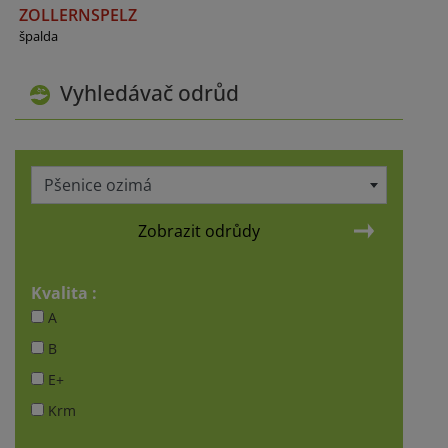
ZOLLERNSPELZ
špalda
Vyhledávač odrůd
Pšenice ozimá
Zobrazit odrůdy
Kvalita :
A
B
E+
Krm