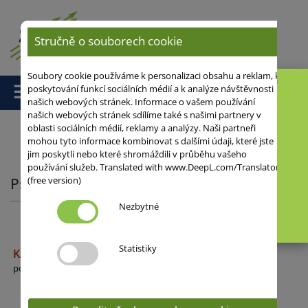
Stručně o souborech cookie
Soubory cookie používáme k personalizaci obsahu a reklam, k
poskytování funkcí sociálních médií a k analýze návštěvnosti
našich webových stránek. Informace o vašem používání
našich webových stránek sdílíme také s našimi partnery v
oblasti sociálních médií, reklamy a analýzy. Naši partneři
mohou tyto informace kombinovat s dalšími údaji, které jste
Domů
/
Pšenice
/ Pšenice ozimá
jim poskytli nebo které shromáždili v průběhu vašeho
používání služeb. Translated with www.DeepL.com/Translator
(free version)
Pšenice ozimá
Nezbytné
Statistiky
KAROQUE
A
potravinářská pšenice