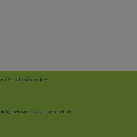
vení souborů cookies
ický návrh a realizace: leine-weber.net