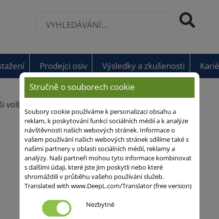
stažení
Prodejci osiv
Výsledky a zkušenosti
Kari
Stručně o souborech cookie
i volbu není k dispozici žádný výsledek.
Soubory cookie používáme k personalizaci obsahu a
reklam, k poskytování funkcí sociálních médií a k analýze
návštěvnosti našich webových stránek. Informace o
vašem používání našich webových stránek sdílíme také s
našimi partnery v oblasti sociálních médií, reklamy a
analýzy. Naši partneři mohou tyto informace kombinovat
s dalšími údaji, které jste jim poskytli nebo které
shromáždili v průběhu vašeho používání služeb.
Translated with www.DeepL.com/Translator (free version)
Nezbytné