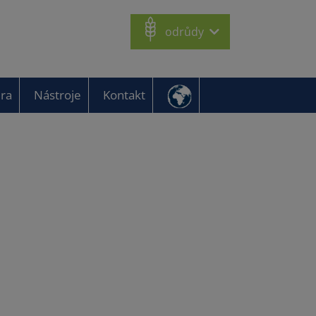
odrůdy
éra
Nástroje
Kontakt