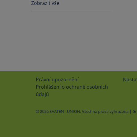
Zobrazit vše
Právní upozornění
Nasta
Prohlášení o ochraně osobních
údajů
© 2026 SAATEN - UNION. Všechna práva vyhrazena | Graf