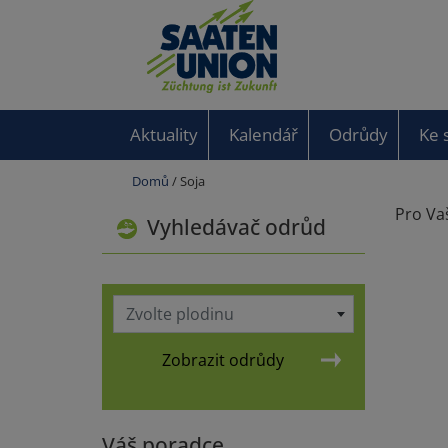
Aktuality
Kalendář
Odrůdy
Ke 
Domů
/ Soja
Pro Vaš
Vyhledávač odrůd
Zvolte plodinu
Zobrazit odrůdy
Váš poradce