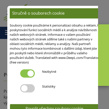
Stručně o souborech cookie
Soubory cookie používáme k personalizaci obsahu a reklam, k
poskytování funkcí sociálních médií a k analýze návštěvnosti
našich webových stránek. Informace o vašem používání
našich webových stránek sdílíme také s našimi partnery v
oblasti sociálních médií, reklamy a analýzy. Naši partneři
mohou tyto informace kombinovat s dalšími údaji, které jste
jim poskytli nebo které shromáždili v průběhu vašeho
Domů
/
Pšenice
/
Pekařská pšenice
/ Po ničem nepátrej, sej
používání služeb. Translated with www.DeepL.com/Translator
PATRAS!
(free version)
Nezbytné
Po ničem nepátrej, sej PATRAS!
Statistiky
Po ničem nepátrej, sej PATRAS! Tak zní reklamní
kampaň na odrůdu, která díky své oblibě velmi
významně narůstá na pěstebních plochách.
Povolit všechny soubory cookie