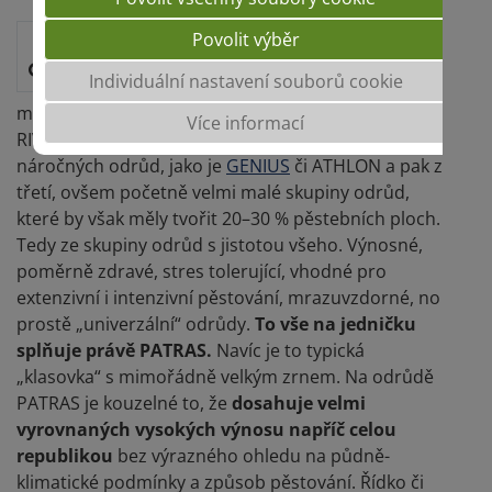
Myšlenka tohoto hesla pochází z logiky věci.
Povolit výběr
Pěstitelé si většinou vybírají ze tří hlavních
Individuální nastavení souborů cookie
skupin odrůd pšenice ozimé. Ze skupiny
mimořádně výnosných odrůd, jako je např. TOBAK,
Více informací
RIVERO, RUMOR; ze skupiny velmi kvalitních a méně
náročných odrůd, jako je
GENIUS
či ATHLON a pak z
třetí, ovšem početně velmi malé skupiny odrůd,
které by však měly tvořit 20–30 % pěstebních ploch.
Tedy ze skupiny odrůd s jistotou všeho. Výnosné,
poměrně zdravé, stres tolerující, vhodné pro
extenzivní i intenzivní pěstování, mrazuvzdorné, no
prostě „univerzální“ odrůdy.
To vše na jedničku
splňuje právě PATRAS.
Navíc je to typická
„klasovka“ s mimořádně velkým zrnem. Na odrůdě
PATRAS je kouzelné to, že
dosahuje velmi
vyrovnaných vysokých výnosu napříč celou
republikou
bez výrazného ohledu na půdně-
klimatické podmínky a způsob pěstování. Řídko či