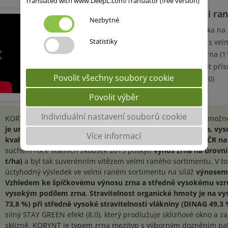
Translated with www.DeepL.com/Translator (free version)
Suchovzdorný, velmi ra
Nezbytné
špička na siláž, špička na
Statistiky
vysoký výnos hmoty s vel
mimořádný výnos zrna (1
mimořádná odolnost pří
Povolit všechny soubory cookie
TOP STAY GREEN (9,0)
Povolit výběr
Individuální nastavení souborů cookie
KORYNT je zářnou ukázkou šlechtitelského úsilí o posunutí možno
je unikátním hybridem kombinujícím špičkový výnos zrna, vy
Více informací
kvalitu siláže a suchovzdornost.
KORYNT je registrován v ČR na 
suchém roce státních zkoušek 2015 poskytl
výnos zrna na úrovni
t/ha)
a byl tak suverénním vítězem velmi raného sortimentu. V t
úctyhodný výsledek ve velmi raném sortimentu na siláž
výnosem s
Vzhledem ke špičkovému výnosu zrna a středně vysokému vzrůs
vysokým podílem zrna
.
Stravitelnost organické hmoty je na v
73,8 %) při středně vysoké stravitelnosti vlákniny (DINAG 49,3 
silný STAY GREEN efekt (8,0), který prodlužuje sklizňové okno a zaj
sklizně. KORYNT je typem zrna mezityp s výborným dozněním palic