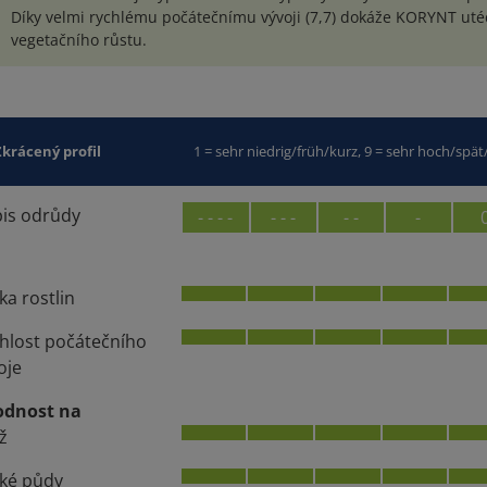
Díky velmi rychlému počátečnímu vývoji (7,7) dokáže KORYNT ut
vegetačního růstu.
Zkrácený profil
1 = sehr niedrig/früh/kurz, 9 = sehr hoch/spä
is odrůdy
- - - -
- - -
- -
-
ka rostlin
hlost počátečního
oje
odnost na
ž
ké půdy