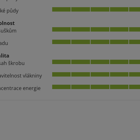
ké půdy
olnost
suškům
adu
lita
ah škrobu
avitelnost vlákniny
centrace energie