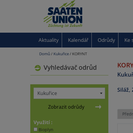
Aktuality
Kalendář
Odrůdy
Ke 
Domů
/
Kukuřice
/ KORYNT
KOR
Vyhledávač odrůd
Kukuř
Siláž,
Kukuřice
Zobrazit odrůdy
Předn
Využití :
Bioplyn