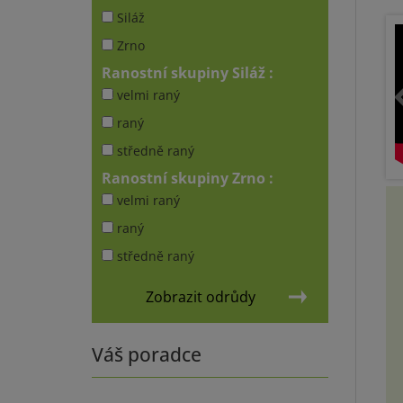
Siláž
Zrno
Ranostní skupiny Siláž :
velmi raný
raný
středně raný
Ranostní skupiny Zrno :
velmi raný
raný
středně raný
Zobrazit odrůdy
Váš poradce