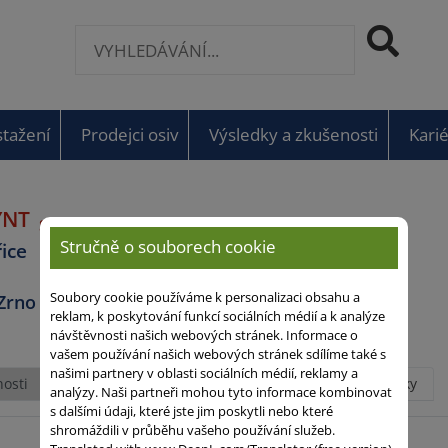
stažení
Prodejci osiv
Výsledky a zkušenosti
Kari
YNT
S 230 Z 240
Stručně o souborech cookie
ice
Soubory cookie používáme k personalizaci obsahu a
 Zrno
reklam, k poskytování funkcí sociálních médií a k analýze
návštěvnosti našich webových stránek. Informace o
vašem používání našich webových stránek sdílíme také s
našimi partnery v oblasti sociálních médií, reklamy a
osti
Popis
Pěstování
Výsledky
Články
analýzy. Naši partneři mohou tyto informace kombinovat
odrůdy
s dalšími údaji, které jste jim poskytli nebo které
shromáždili v průběhu vašeho používání služeb.