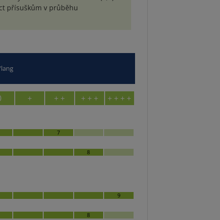
éct přísuškům v průběhu
t/lang
0
+
+ +
+ + +
+ + + +
7
8
9
8