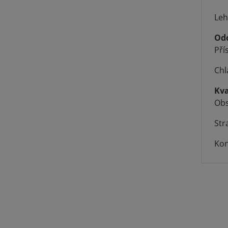
Leh
Od
Pří
Chl
Kva
Obs
Str
Kon