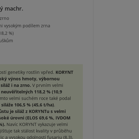
ný machr.
 zrno
mi vysokým podílem zrna
18,2 %)
suškům
stí genetiky rostlin vpřed.
KORYNT
soký výnos hmoty, výbornou
siláž i na zrno.
V prvním velmi
 neuvěřitelných 118,2 % (10,9
omto velmi suchém roce také podal
iláže 106,5 % (45,6 t/ha)
.
tu je siláž z KORYNTu s velmi
ysoké úrovni (ELOS 69,6 %, IVDOM
%).
Navíc KORYNT vykazuje velmi
išťuje tak stálost kvality v průběhu
 a vysokou odolností fusariu (8,3).