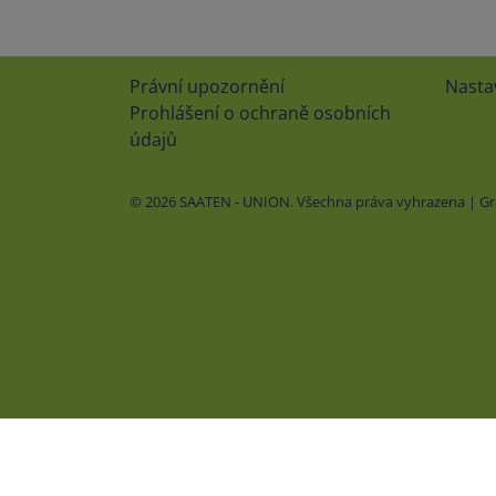
Právní upozornění
Nasta
Prohlášení o ochraně osobních
údajů
© 2026 SAATEN - UNION. Všechna práva vyhrazena | Graf