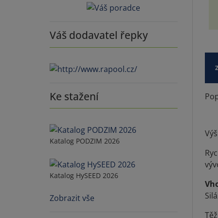
Váš dodavatel řepky
Ke stažení
Pop
Výš
Katalog PODZIM 2026
Ryc
výv
Katalog HySEED 2026
Vh
Silá
Zobrazit vše
Těž