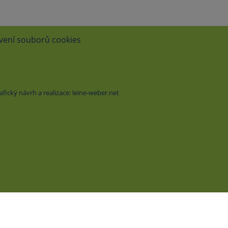
vení souborů cookies
ický návrh a realizace: leine-weber.net