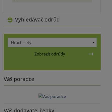
Vyhledávač odrůd
Hrách setý
Zobrazit odrůdy
Váš poradce
Váš dodavatel řepky