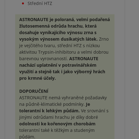
Střední HTZ
ASTRONAUTE je poloraná, velmi podařená
žlutosemenná odrůda hrachu, která
dosahuje vynikajícího výnosu zrna s
vysokým výnosem dusíkatých látek.
Zrno
je vejčitého tvaru, střední HTZ s nízkou
aktivitou Trypsin-inhibitoru a velmi dobrou
barevnou vyrovnaností.
ASTRONAUTE
nachází uplatnění v potravinářském
využití a stejně tak i jako výborný hrách
pro krmné účely.
DOPORUČENÍ
ASTRONAUTE nemá vyhraněné požadavky
na půdně-klimatické podmínky.
Je
tolerantní k lehkým půdám.
Ve srovnání s
jinými odrůdami hrachu je díky dobré
odolnosti ke kořenovým chorobám
tolerantní také k těžkým a studeným
půdám.