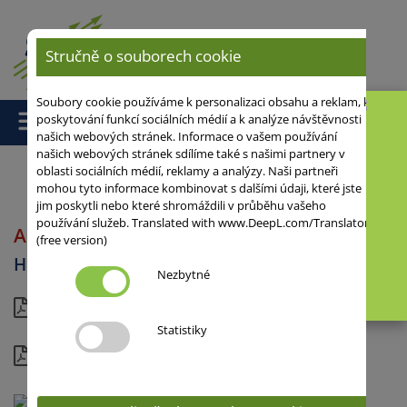
Stručně o souborech cookie
Soubory cookie používáme k personalizaci obsahu a reklam, k
poskytování funkcí sociálních médií a k analýze návštěvnosti
našich webových stránek. Informace o vašem používání
našich webových stránek sdílíme také s našimi partnery v
oblasti sociálních médií, reklamy a analýzy. Naši partneři
mohou tyto informace kombinovat s dalšími údaji, které jste
Domů
/
Hrách setý
/ ASTRONAUTE
jim poskytli nebo které shromáždili v průběhu vašeho
používání služeb. Translated with www.DeepL.com/Translator
ASTRONAUTE
(free version)
Hrách setý
Nezbytné
Aktuální list
Statistiky
Kompletní informace