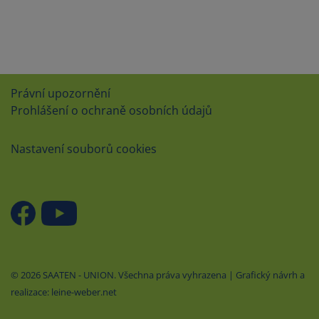
Právní upozornění
Prohlášení o ochraně osobních údajů
Nastavení souborů cookies
© 2026 SAATEN - UNION. Všechna práva vyhrazena | Grafický návrh a
realizace: leine-weber.net